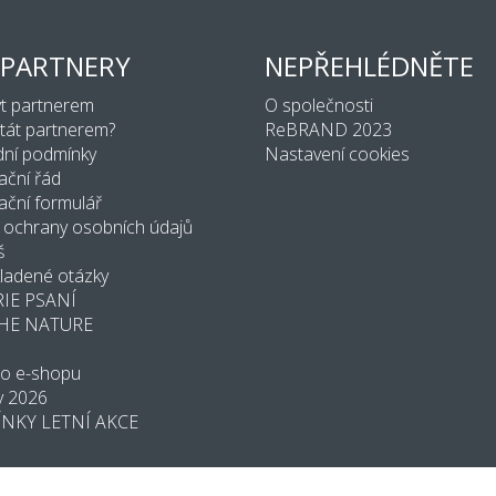
 PARTNERY
NEPŘEHLÉDNĚTE
ýt partnerem
O společnosti
stát partnerem?
ReBRAND 2023
ní podmínky
Nastavení cookies
ační řád
ční formulář
 ochrany osobních údajů
š
ladené otázky
IE PSANÍ
THE NATURE
do e-shopu
y 2026
NKY LETNÍ AKCE