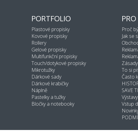
PORTFOLIO
PRO
Plastové propisky
Proč b
Kovové propisky
Jak se 
Rollery
Obchod
Gelové propisky
Reklam
Multifunkční propisky
Reklama
Touch/dotykové propisky
Zásady
Mikrotužky
To si pi
Dárkové sady
Často k
Dárkové krabičky
HISTOR
Náplně
SAVE 
Pastelky a tužky
Výstavy
Bločky a notebooky
Vstup 
Novink
PODMÍ