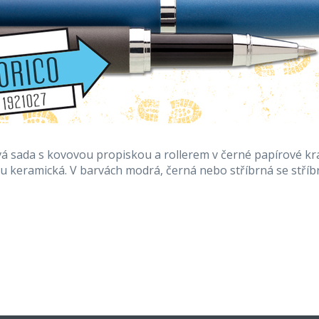
á sada s kovovou propiskou a rollerem v černé papírové kra
ru keramická. V barvách modrá, černá nebo stříbrná se stříb