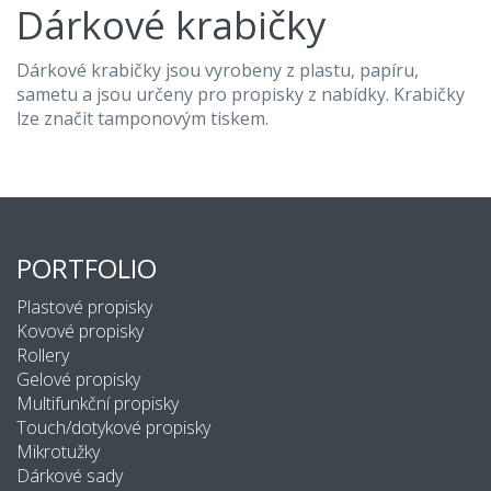
Dárkové krabičky
Dárkové krabičky jsou vyrobeny z plastu, papíru,
sametu a jsou určeny pro propisky z nabídky. Krabičky
lze značit tamponovým tiskem.
PORTFOLIO
Plastové propisky
Kovové propisky
Rollery
Gelové propisky
Multifunkční propisky
Touch/dotykové propisky
Mikrotužky
Dárkové sady