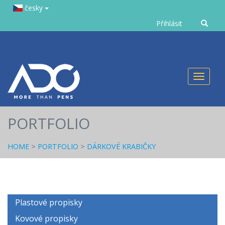
česky
Zadejte
Přihlásit
text
Toggl
naviga
PORTFOLIO
HOME
>
PORTFOLIO
>
DÁRKOVÉ KRABIČKY
Plastové propisky
Kovové propisky