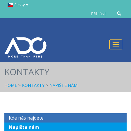
česky
Zadejte
Přihlásit
text
Toggl
naviga
KONTAKTY
HOME
>
KONTAKTY
>
NAPIŠTE NÁM
Kde nás najdete
Napište nám