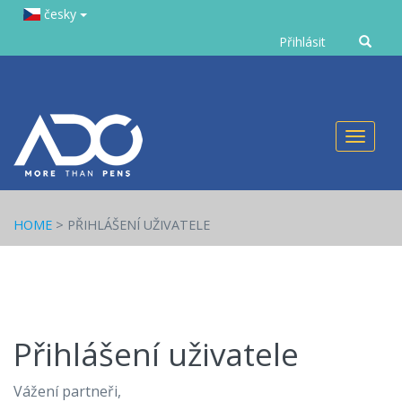
česky
Zadejte
Přihlásit
text
Toggl
naviga
HOME
> PŘIHLÁŠENÍ UŽIVATELE
Přihlášení uživatele
Vážení partneři,