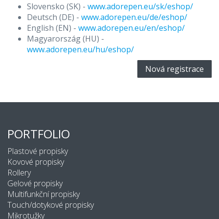
Slovensko (SK) -
www.adorepen.eu/sk/eshop/
Deutsch (DE) -
www.adorepen.eu/de/eshop/
English (EN) -
www.adorepen.eu/en/eshop/
Magyarország (HU) -
www.adorepen.eu/hu/eshop/
Nová registrace
PORTFOLIO
Plastové propisky
Kovové propisky
Rollery
Gelové propisky
Multifunkční propisky
Touch/dotykové propisky
Mikrotužky