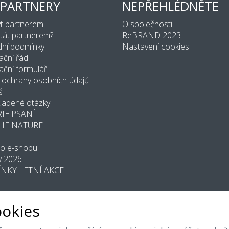
 PARTNERY
NEPŘEHLÉDNĚTE
ýt partnerem
O společnosti
stát partnerem?
ReBRAND 2023
ní podmínky
Nastavení cookies
ační řád
ční formulář
 ochrany osobních údajů
š
ladené otázky
IE PSANÍ
THE NATURE
do e-shopu
y 2026
NKY LETNÍ AKCE
ookies