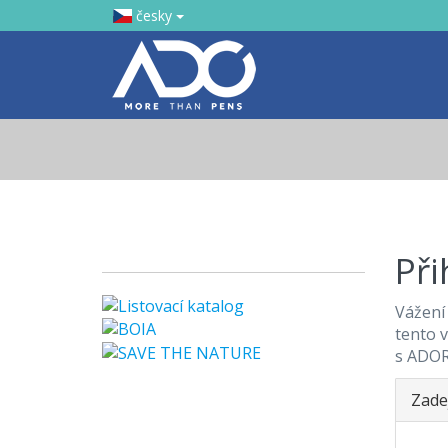
česky
Při
Vážení 
tento v
s ADOR
Zade