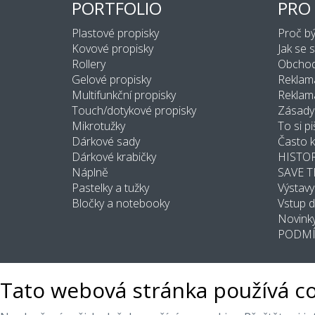
PORTFOLIO
PRO
Plastové propisky
Proč b
Kovové propisky
Jak se 
Rollery
Obchod
Gelové propisky
Reklam
Multifunkční propisky
Reklama
Touch/dotykové propisky
Zásady
Mikrotužky
To si pi
Dárkové sady
Často k
Dárkové krabičky
HISTOR
Náplně
SAVE 
Pastelky a tužky
Výstavy
Bločky a notebooky
Vstup 
Novink
PODMÍ
Tato webová stránka používá c