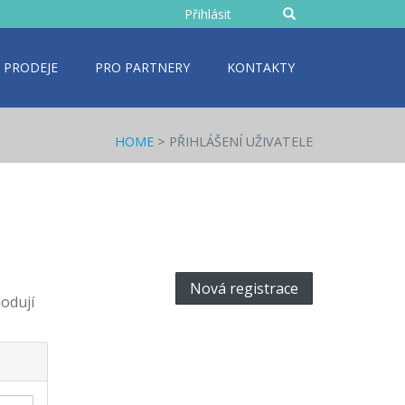
Zadejte
Přihlásit
text
 PRODEJE
PRO PARTNERY
KONTAKTY
HOME
> PŘIHLÁŠENÍ UŽIVATELE
Nová registrace
hodují